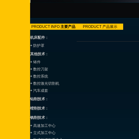
PRODUCT INFO
主要产品
PRODUCT
产品展示
机床配件
：
+
防护罩
其他技术
：
+
铸件
+
数控刀架
+
数控系统
+
数控激光切割机
+
汽车成套
钻削技术
：
镗削技术
：
铣削技术
：
+
高速加工中心
+
立式加工中心