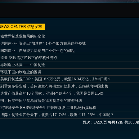
NEWS CENTER
信息发布
揭秘世界制造业格局的新变化
先进制造业引资跑出“加速度” ！外企加力布局这些领域
中国制造业：自身能力深挖与产业链生态的崛起
制造业-钢铁需求逆风下的结构性亮点
世界制造业格局——中国制造
大环境下国内制造业的困境
中美欧日制造业GDP：美国18.9万亿元，欧盟16.34万亿，那中日呢？
受到雷蒙多警告后，英伟达宣布将研发新款芯片，会继续向中国出售
制造业产值最高的10个国家，亚洲4个欧洲4个，我国是美国1.5倍
白明：拓展中间品贸易背后是我国制造业的转型升级
立宏智能安全-EHS智能安全生产管理系统-工业现场触摸远程
大博弈：制造业四分天下，北美占17. 74%，欧洲占17 .25%，中国呢？
页次：1/220页 每页12条 共2638