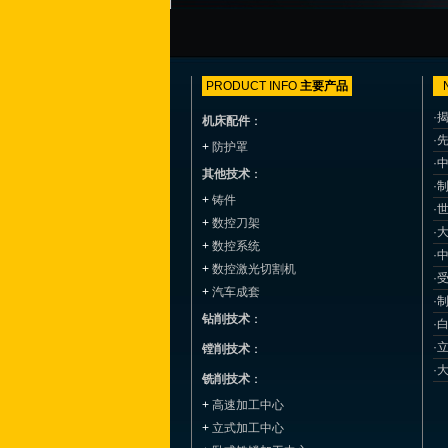
PRODUCT INFO
主要产品
·
机床配件
：
·
+
防护罩
·
其他技术
：
·
+
铸件
·
+
数控刀架
·
+
数控系统
·
+
数控激光切割机
·
+
汽车成套
·
钻削技术
：
·
·
镗削技术
：
·
铣削技术
：
+
高速加工中心
+
立式加工中心