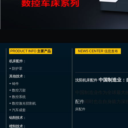
PRODUCT INFO
主要产品
NEWS CENTER
信息发布
机床配件
：
+
防护罩
其他技术
：
中国制造业：
沈阳机床配件
+
铸件
+
数控刀架
中国制造业作为全球最大
+
数控系统
配件
同时也在自身能力深
+
数控激光切割机
床配件
+
汽车成套
钻削技术
：
镗削技术
：