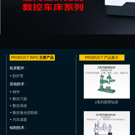
PRODUCT INFO
主要产品
PRODUCT
产品展示
机床配件
：
+
防护罩
其他技术
：
+
铸件
+
数控刀架
z系列摇臂钻床
+
数控系统
+
数控激光切割机
+
汽车成套
钻削技术
：