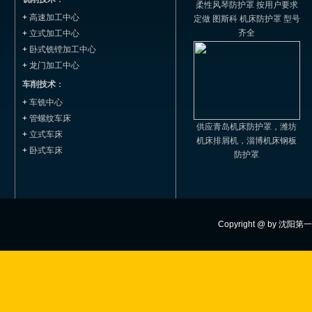
柔性风琴防护罩 按用户要求
+
高速加工中心
定做 图斯科 机床防护罩 型号
齐全
+
立式加工中心
+
卧式铣镗加工中心
+
龙门加工中心
车削技术
：
+
车铣中心
+
管螺纹车床
供应青岛机床防护罩，潍坊
+
立式车床
机床排屑机，淄博机床钢板
+
卧式车床
防护罩
Copyright @ by