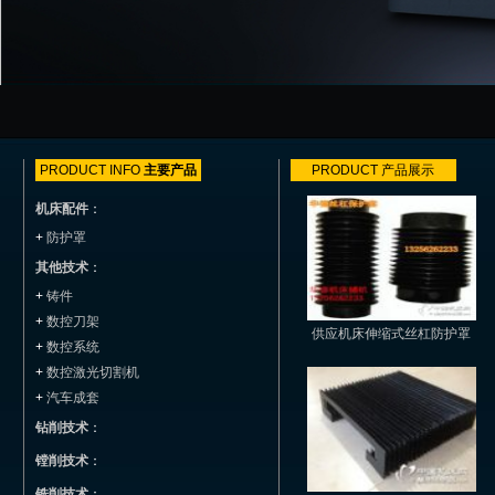
PRODUCT INFO
主要产品
PRODUCT
产品展示
机床配件
：
+
防护罩
其他技术
：
+
铸件
+
数控刀架
供应机床伸缩式丝杠防护罩
+
数控系统
+
数控激光切割机
+
汽车成套
钻削技术
：
镗削技术
：
铣削技术
：